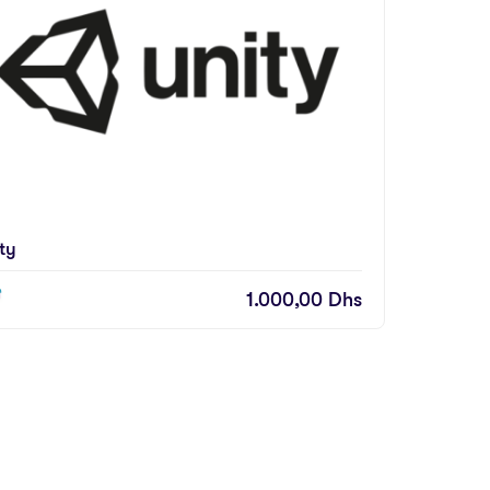
ty
1.000,00
Dhs