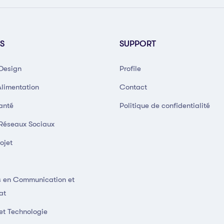
S
SUPPORT
 Design
Profile
Alimentation
Contact
anté
Politique de confidentialité
 Réseaux Sociaux
ojet
 en Communication et
at
et Technologie