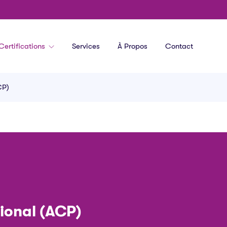
Certifications
Services
À Propos
Contact
CP)
ional (ACP)