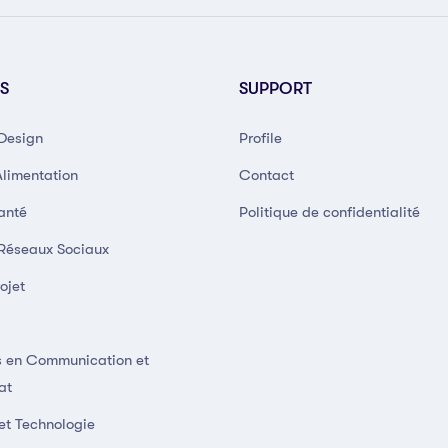
S
SUPPORT
 Design
Profile
Alimentation
Contact
anté
Politique de confidentialité
 Réseaux Sociaux
ojet
 en Communication et
at
et Technologie