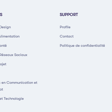
S
SUPPORT
 Design
Profile
Alimentation
Contact
anté
Politique de confidentialité
 Réseaux Sociaux
ojet
 en Communication et
at
et Technologie