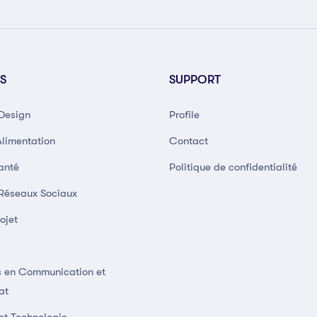
S
SUPPORT
 Design
Profile
Alimentation
Contact
anté
Politique de confidentialité
 Réseaux Sociaux
ojet
 en Communication et
at