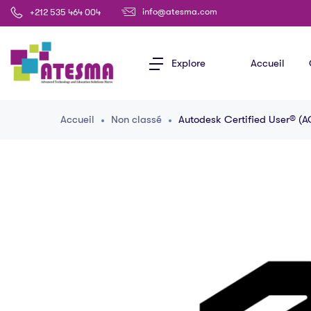
info@atesma.com
+212 535 464 004
Explore
Accueil
Accueil
Non classé
Autodesk Certified User® (